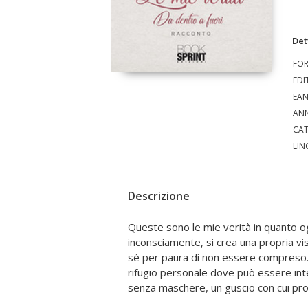
Det
FO
EDI
EA
ANN
CAT
LIN
Descrizione
Queste sono le mie verità in quanto o
troppo dura da sopportare. Quello che scrivo 
inconsciamente, si crea una propria vis
sono semplicemente parole che esco
sé per paura di non essere compreso.
condizionare l'opinione altrui. Nel
rifugio personale dove può essere in
personale interpretazione del Jo
senza maschere, un guscio con cui pro