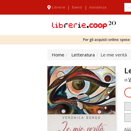
|
|
Librerie
Eventi
Assistenza
Per gli acquisti online: spes
Home
Letteratura
Le mie verità
L
V
di
AGG