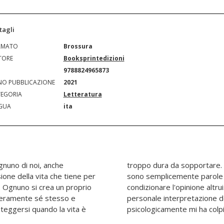
tagli
RMATO
Brossura
TORE
Booksprintedizioni
N
9788824965873
O PUBBLICAZIONE
2021
EGORIA
Letteratura
GUA
ita
gnuno di noi, anche
non ha un filo logico,
ione della vita che tiene per
no dalla mente senza voler
 Ognuno si crea un proprio
 finale ci sarà anche una
teramente sé stesso e
ker, personaggio che
teggersi quando la vita è
psicologicamente mi ha colp