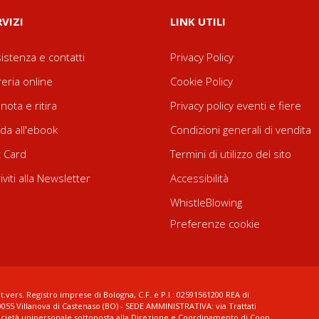
RVIZI
LINK UTILI
istenza e contatti
Privacy Policy
reria online
Cookie Policy
nota e ritira
Privacy policy eventi e fiere
da all'ebook
Condizioni generali di vendita
t Card
Termini di utilizzo del sito
riviti alla Newsletter
Accessibilità
WhistleBlowing
Preferenze cookie
t.vers. Registro imprese di Bologna, C.F. e P.I.: 02591561200 REA di
0055 Villanova di Castenaso (BO) - SEDE AMMINISTRATIVA: via Trattati
ocietà unipersonale sottoposta alla Direzione e Coordinamento di Coop