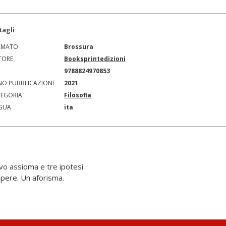
tagli
RMATO
Brossura
TORE
Booksprintedizioni
N
9788824970853
O PUBBLICAZIONE
2021
EGORIA
Filosofia
GUA
ita
o assioma e tre ipotesi
apere. Un aforisma.