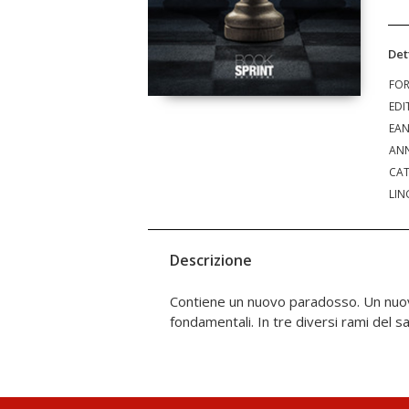
Det
FO
EDI
EA
ANN
CAT
LIN
Descrizione
Contiene un nuovo paradosso. Un nuov
fondamentali. In tre diversi rami del s