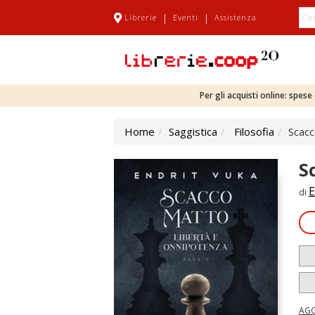
|
|
Librerie
Eventi
Assistenza
Per gli acquisti online: spes
Home
Saggistica
Filosofia
Scacc
S
E
di
AGG