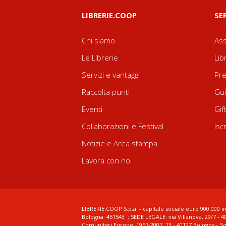
LIBRERIE.COOP
SE
Chi siamo
Ass
Le Librerie
Lib
Servizi e vantaggi
Pre
Raccolta punti
Gui
Eventi
Gif
Collaborazioni e Festival
Isc
Notizie e Area stampa
Lavora con noi
LIBRERIE.COOP S.p.a. - capitale sociale euro 900.000 in
Bologna: 451543 ; SEDE LEGALE: via Villanova, 29/7 - 4
Comunitari Europei 1957-2007, 13 - 40127 Bologna - S