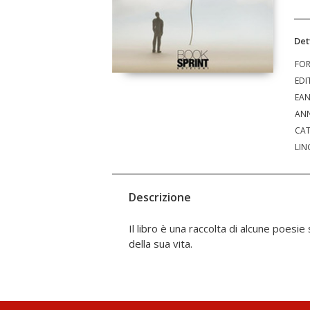
Det
FO
EDI
EA
ANN
CAT
LIN
Descrizione
Il libro è una raccolta di alcune poesie
della sua vita.