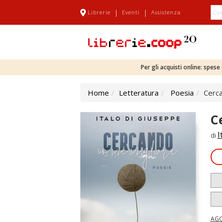
|
|
Librerie
Eventi
Assistenza
Per gli acquisti online: spes
Home
Letteratura
Poesia
Cerca
C
I
di
AGG