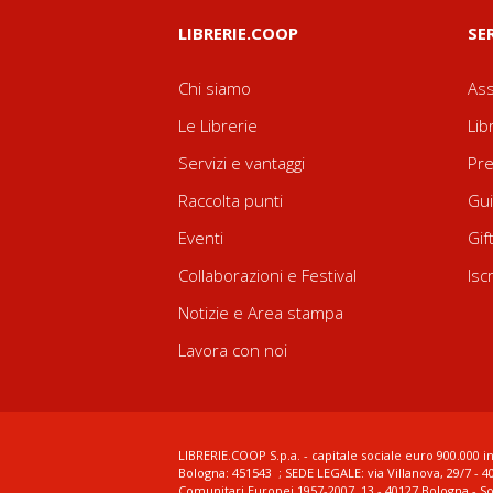
LIBRERIE.COOP
SE
Chi siamo
Ass
Le Librerie
Lib
Servizi e vantaggi
Pre
Raccolta punti
Gui
Eventi
Gif
Collaborazioni e Festival
Isc
Notizie e Area stampa
Lavora con noi
LIBRERIE.COOP S.p.a. - capitale sociale euro 900.000 in
Bologna: 451543 ; SEDE LEGALE: via Villanova, 29/7 - 4
Comunitari Europei 1957-2007, 13 - 40127 Bologna - S