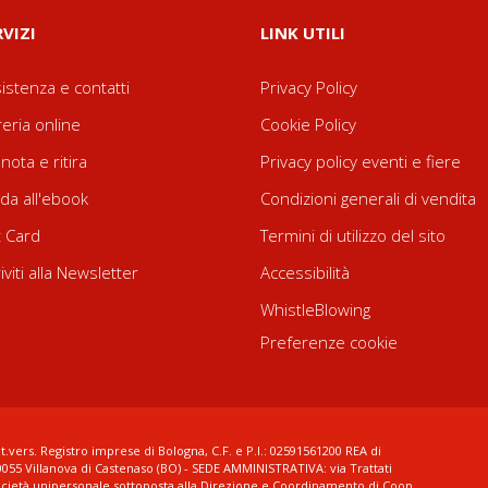
RVIZI
LINK UTILI
istenza e contatti
Privacy Policy
reria online
Cookie Policy
nota e ritira
Privacy policy eventi e fiere
da all'ebook
Condizioni generali di vendita
t Card
Termini di utilizzo del sito
riviti alla Newsletter
Accessibilità
WhistleBlowing
Preferenze cookie
t.vers. Registro imprese di Bologna, C.F. e P.I.: 02591561200 REA di
0055 Villanova di Castenaso (BO) - SEDE AMMINISTRATIVA: via Trattati
ocietà unipersonale sottoposta alla Direzione e Coordinamento di Coop