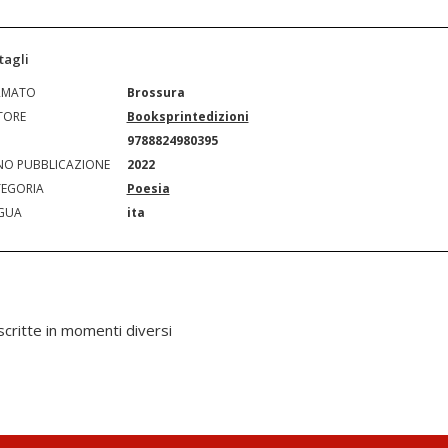
tagli
RMATO
Brossura
TORE
Booksprintedizioni
N
9788824980395
O PUBBLICAZIONE
2022
EGORIA
Poesia
GUA
ita
 scritte in momenti diversi