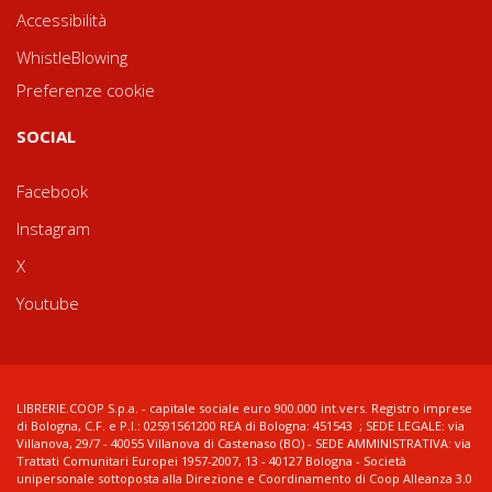
Accessibilità
WhistleBlowing
Preferenze cookie
SOCIAL
Facebook
Instagram
X
Youtube
LIBRERIE.COOP S.p.a. - capitale sociale euro 900.000 int.vers. Registro imprese
di Bologna, C.F. e P.I.: 02591561200 REA di Bologna: 451543 ; SEDE LEGALE: via
Villanova, 29/7 - 40055 Villanova di Castenaso (BO) - SEDE AMMINISTRATIVA: via
Trattati Comunitari Europei 1957-2007, 13 - 40127 Bologna - Società
unipersonale sottoposta alla Direzione e Coordinamento di Coop Alleanza 3.0