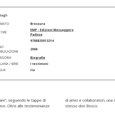
tagli
RMATO
Brossura
EMP - Edizioni Messaggero
TORE
Padova
N
9788825013214
NO
2006
BLICAZIONE
EGORIA
Biografie
LANA / SERIE
I testimoni
GUA
ita
vani", seguendo le tappe di
 scelta di testi scritti dallo
ivo. Oltre alle testimonianze
stesso don Bosco.