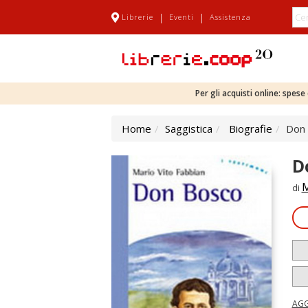
|
|
Librerie
Eventi
Assistenza
Per gli acquisti online: spes
Home
Saggistica
Biografie
Don
D
M
di
AGG