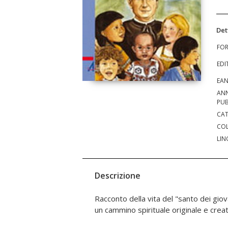
Det
FO
EDI
EA
AN
PUB
CAT
COL
LIN
Descrizione
Racconto della vita del "santo dei gio
di amici e collaboratori, una significativa
un cammino spirituale originale e creat