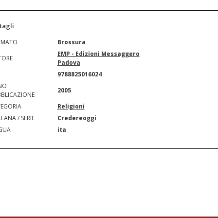
tagli
RMATO
Brossura
EMP - Edizioni Messaggero
TORE
Padova
N
9788825016024
NO
2005
BLICAZIONE
EGORIA
Religioni
LANA / SERIE
Credereoggi
GUA
ita