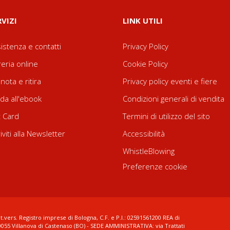
RVIZI
LINK UTILI
istenza e contatti
Privacy Policy
reria online
Cookie Policy
nota e ritira
Privacy policy eventi e fiere
da all'ebook
Condizioni generali di vendita
t Card
Termini di utilizzo del sito
riviti alla Newsletter
Accessibilità
WhistleBlowing
Preferenze cookie
t.vers. Registro imprese di Bologna, C.F. e P.I.: 02591561200 REA di
0055 Villanova di Castenaso (BO) - SEDE AMMINISTRATIVA: via Trattati