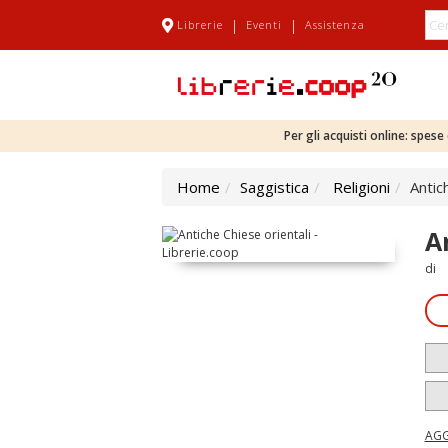
|
|
Librerie
Eventi
Assistenza
Per gli acquisti online: spes
Home
Saggistica
Religioni
Antic
A
di
AGG