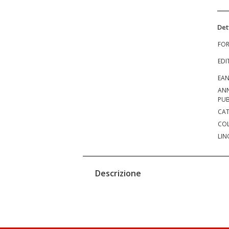
Det
FO
EDI
EA
AN
PUB
CAT
COL
LIN
Descrizione