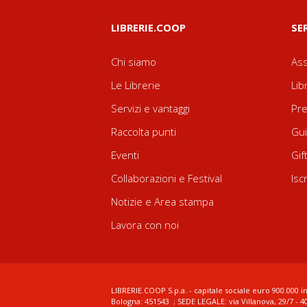
LIBRERIE.COOP
SE
Chi siamo
Ass
Le Librerie
Lib
Servizi e vantaggi
Pre
Raccolta punti
Gui
Eventi
Gif
Collaborazioni e Festival
Isc
Notizie e Area stampa
Lavora con noi
LIBRERIE.COOP S.p.a. - capitale sociale euro 900.000 in
Bologna: 451543 ; SEDE LEGALE: via Villanova, 29/7 - 4