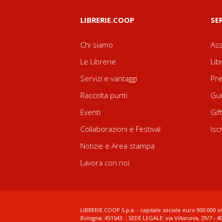
LIBRERIE.COOP
SE
Chi siamo
Ass
Le Librerie
Lib
Servizi e vantaggi
Pre
Raccolta punti
Gui
Eventi
Gif
Collaborazioni e Festival
Isc
Notizie e Area stampa
Lavora con noi
LIBRERIE.COOP S.p.a. - capitale sociale euro 900.000 in
Bologna: 451543 ; SEDE LEGALE: via Villanova, 29/7 - 4