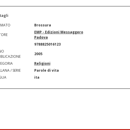
tagli
RMATO
Brossura
EMP - Edizioni Messaggero
TORE
Padova
N
9788825016123
NO
2005
BLICAZIONE
EGORIA
Religioni
LANA / SERIE
Parole di vita
GUA
ita