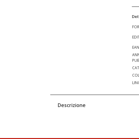
Det
FO
EDI
EA
AN
PUB
CAT
COL
LIN
Descrizione