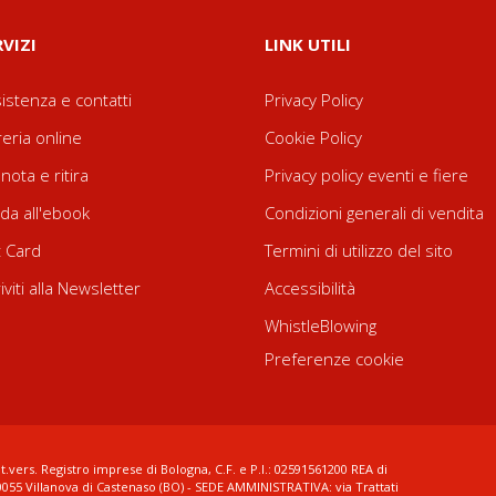
RVIZI
LINK UTILI
istenza e contatti
Privacy Policy
reria online
Cookie Policy
nota e ritira
Privacy policy eventi e fiere
da all'ebook
Condizioni generali di vendita
t Card
Termini di utilizzo del sito
riviti alla Newsletter
Accessibilità
WhistleBlowing
Preferenze cookie
t.vers. Registro imprese di Bologna, C.F. e P.I.: 02591561200 REA di
0055 Villanova di Castenaso (BO) - SEDE AMMINISTRATIVA: via Trattati