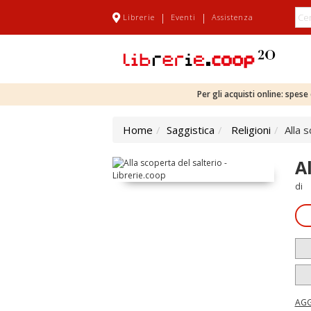
|
|
Librerie
Eventi
Assistenza
Per gli acquisti online: spes
Home
Saggistica
Religioni
Alla 
A
di
AGG