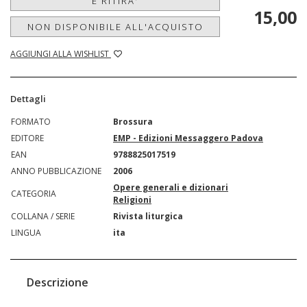
E RITIRA'
15,00
NON DISPONIBILE ALL'ACQUISTO
AGGIUNGI ALLA WISHLIST
Dettagli
FORMATO
Brossura
EDITORE
EMP - Edizioni Messaggero Padova
EAN
9788825017519
ANNO PUBBLICAZIONE
2006
Opere generali e dizionari
CATEGORIA
Religioni
COLLANA / SERIE
Rivista liturgica
LINGUA
ita
Descrizione