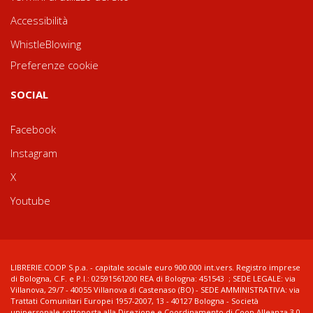
Accessibilità
WhistleBlowing
Preferenze cookie
SOCIAL
Facebook
Instagram
X
Youtube
LIBRERIE.COOP S.p.a. - capitale sociale euro 900.000 int.vers. Registro imprese
di Bologna, C.F. e P.I.: 02591561200 REA di Bologna: 451543 ; SEDE LEGALE: via
Villanova, 29/7 - 40055 Villanova di Castenaso (BO) - SEDE AMMINISTRATIVA: via
Trattati Comunitari Europei 1957-2007, 13 - 40127 Bologna - Società
unipersonale sottoposta alla Direzione e Coordinamento di Coop Alleanza 3.0