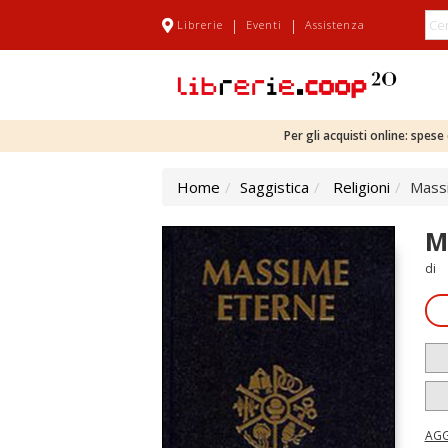
|
|
Librerie
Eventi
Assistenza
Per gli acquisti online: spes
Home
Saggistica
Religioni
Massi
M
di
AGG