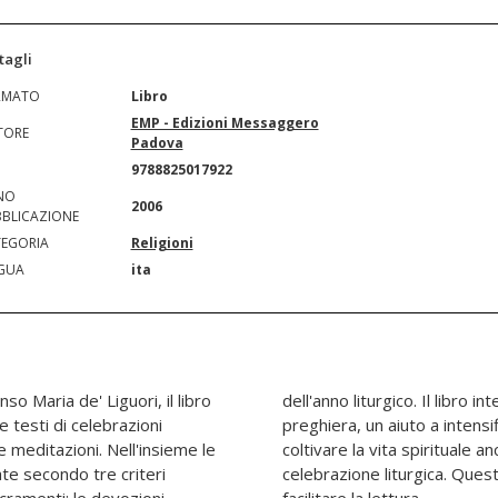
tagli
RMATO
Libro
EMP - Edizioni Messaggero
TORE
Padova
N
9788825017922
NO
2006
BLICAZIONE
EGORIA
Religioni
GUA
ita
so Maria de' Liguori, il libro
de essere uno strumento di
 testi di celebrazioni
rti personali con Dio, a
i e meditazioni. Nell'insieme le
e oltre la partecipazione alla
te secondo tre criteri
è a caratteri grandi per