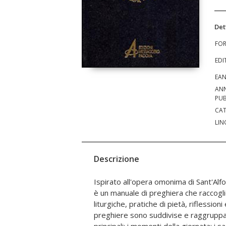
Det
FO
EDI
EA
AN
PUB
CAT
LIN
Descrizione
Ispirato all'opera omonima di Sant'Alfon
dell'anno liturgico. Il libro inten
è un manuale di preghiera che raccoglie
preghiera, un aiuto a intensificare i rappo
liturgiche, pratiche di pietà, riflession
coltivare la vita spirituale anche dopo 
preghiere sono suddivise e raggruppa
celebrazione liturgica. Questa edizione 