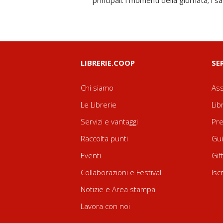
principali: i momenti della giornata; i 
LIBRERIE.COOP
SE
Chi siamo
Ass
Le Librerie
Lib
Servizi e vantaggi
Pre
Raccolta punti
Gui
Eventi
Gif
Collaborazioni e Festival
Isc
Notizie e Area stampa
Lavora con noi