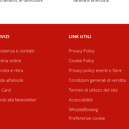
sacramenti; le devozioni
facilitare la lettura.
RVIZI
LINK UTILI
istenza e contatti
Privacy Policy
reria online
Cookie Policy
nota e ritira
Privacy policy eventi e fiere
da all'ebook
Condizioni generali di vendita
t Card
Termini di utilizzo del sito
riviti alla Newsletter
Accessibilità
WhistleBlowing
Preferenze cookie