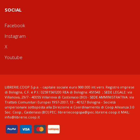
SOCIAL
Facebook
Instagram
X
Youtube
LIBRERIE.COOP S.p.a. - capitale sociale euro 900.000 int.vers. Registro imprese
di Bologna, C.F. e P.I.: 02591561200 REA di Bologna: 451543 ; SEDE LEGALE: via
Villanova, 29/7 - 40055 Villanova di Castenaso (BO) - SEDE AMMINISTRATIVA: via
Trattati Comunitari Europei 1957-2007, 13 - 40127 Bologna - Società
unipersonale sottoposta alla Direzione e Coordinamento di Coop Alleanza 3.0
Soc. Coop., Castenaso (BO) PEC: libreriecoopspa@pec.librerie.coop.it MAIL:
info@librerie.coop.it