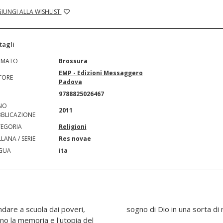
IUNGI ALLA WISHLIST
tagli
RMATO
Brossura
EMP - Edizioni Messaggero
TORE
Padova
N
9788825026467
NO
2011
BLICAZIONE
EGORIA
Religioni
LANA / SERIE
Res novae
GUA
ita
ndare a scuola dai poveri,
sogno di Dio in una sorta di 
no la memoria e l'utopia del