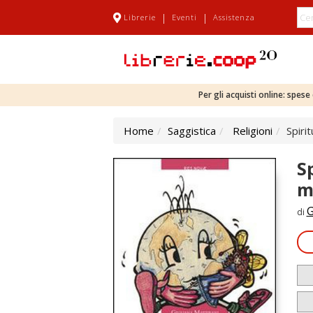
|
|
Librerie
Eventi
Assistenza
Per gli acquisti online: spes
Home
Saggistica
Religioni
Spiri
S
m
G
di