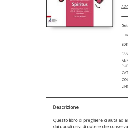
AGG
Det
FO
EDI
EA
AN
PUB
CAT
COL
LIN
Descrizione
Questo libro di preghiere ci aiuta ad a
dai popoli privi di potere che conserva