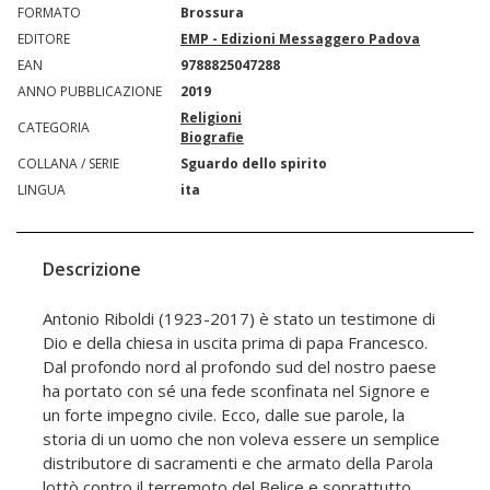
FORMATO
Brossura
EDITORE
EMP - Edizioni Messaggero Padova
EAN
9788825047288
ANNO PUBBLICAZIONE
2019
Religioni
CATEGORIA
Biografie
COLLANA / SERIE
Sguardo dello spirito
LINGUA
ita
Descrizione
Antonio Riboldi (1923-2017) è stato un testimone di
Dio e della chiesa in uscita prima di papa Francesco.
Dal profondo nord al profondo sud del nostro paese
ha portato con sé una fede sconfinata nel Signore e
un forte impegno civile. Ecco, dalle sue parole, la
storia di un uomo che non voleva essere un semplice
distributore di sacramenti e che armato della Parola
lottò contro il terremoto del Belice e soprattutto