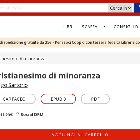
LIBRI
SCAFFALI
CONSIGLI D
e di spedizione gratuite da 25€ - Per i soci Coop o con tessera fedeltà Librerie.c
ianesimo di minoranza
ristianesimo di minoranza
go Sartorio
CARTACEO
EPUB 3
PDF
Social DRM
tezione:
AGGIUNGI AL CARRELLO