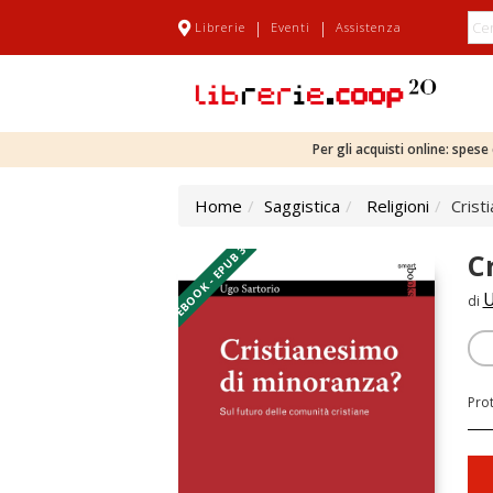
|
|
Librerie
Eventi
Assistenza
Per gli acquisti online: spes
Home
Saggistica
Religioni
Crist
EBOOK - EPUB 3
C
U
di
Pro