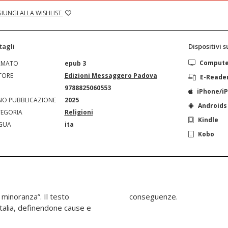
IUNGI ALLA WISHLIST
tagli
Dispositivi 
Comput
RMATO
epub 3
TORE
Edizioni Messaggero Padova
E-Reade
N
9788825060553
iPhone/i
O PUBBLICAZIONE
2025
Androids
EGORIA
Religioni
Kindle
GUA
ita
Kobo
 minoranza”. Il testo
conseguenze.
talia, definendone cause e