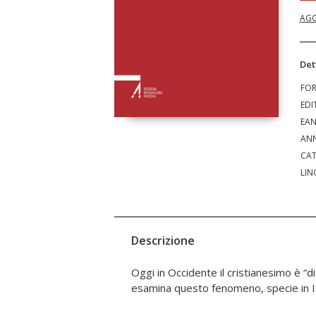
AGG
Det
FO
EDI
EA
ANN
CAT
LIN
Descrizione
Oggi in Occidente il cristianesimo è “di
esamina questo fenomeno, specie in I