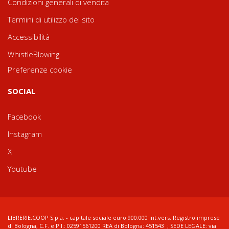
Condizioni generali di vendita
Termini di utilizzo del sito
Accessibilità
WhistleBlowing
Preferenze cookie
SOCIAL
Facebook
Instagram
X
Youtube
LIBRERIE.COOP S.p.a. - capitale sociale euro 900.000 int.vers. Registro imprese
di Bologna, C.F. e P.I.: 02591561200 REA di Bologna: 451543 ; SEDE LEGALE: via