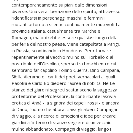
contemporaneamente su piani dalle dimensioni
diverse. Una vera liberazione dello spirito, attraverso
l’identificarsi in personaggi maschili e femminili
ruotanti attorno a scenari continuamente mutevoli. La
provincia italiana, casualmente tra Marche e
Romagna, ma potrebbe essere qualsiasi luogo della
periferia del nostro paese, viene catapultata a Parigi,
in Russia, sconfinando in Honduras. Per ritornare
repentinamente al vecchio mulino sul Torbello o al
postribolo dell’Orsolina, sperso tra boschi entro cui
sembrano far capolino Tonino Guerra, Dino Campana,
Sibilla Aleramo o i canti dei poeti vernacolari ai quali
Pasolini e Carlo Bo diedero l’aurea di nobiltà. Ne Le
stanze dei giardini segreti scaturiscono la saggezza
proteiforme del Professore, la conturbante lascivia
erotica di Annà - la signora dei capelli rossi - e ancora
di Dario, l’uomo che abbracciava gli alberi. Compagni
di viaggio, alla ricerca di emozioni e idee per creare
giardini all’interno di stanze segrete di un vecchio
mulino abbandonato. Compagni di viaggio, lungo i