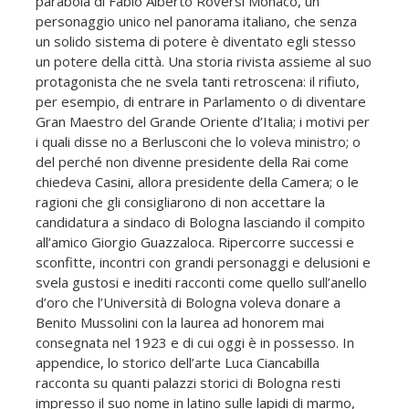
parabola di Fabio Alberto Roversi Monaco, un
personaggio unico nel panorama italiano, che senza
un solido sistema di potere è diventato egli stesso
un potere della città. Una storia rivista assieme al suo
protagonista che ne svela tanti retroscena: il rifiuto,
per esempio, di entrare in Parlamento o di diventare
Gran Maestro del Grande Oriente d’Italia; i motivi per
i quali disse no a Berlusconi che lo voleva ministro; o
del perché non divenne presidente della Rai come
chiedeva Casini, allora presidente della Camera; o le
ragioni che gli consigliarono di non accettare la
candidatura a sindaco di Bologna lasciando il compito
all’amico Giorgio Guazzaloca. Ripercorre successi e
sconfitte, incontri con grandi personaggi e delusioni e
svela gustosi e inediti racconti come quello sull’anello
d’oro che l’Università di Bologna voleva donare a
Benito Mussolini con la laurea ad honorem mai
consegnata nel 1923 e di cui oggi è in possesso. In
appendice, lo storico dell’arte Luca Ciancabilla
racconta su quanti palazzi storici di Bologna resti
impresso il suo nome in latino sulle lapidi di marmo,