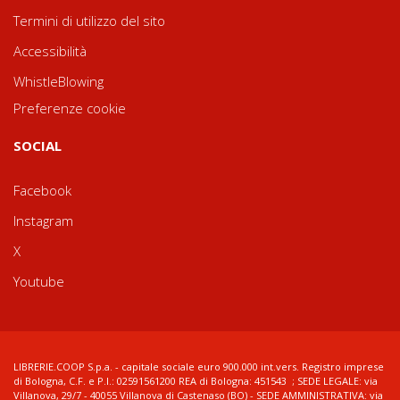
Termini di utilizzo del sito
Accessibilità
WhistleBlowing
Preferenze cookie
SOCIAL
Facebook
Instagram
X
Youtube
LIBRERIE.COOP S.p.a. - capitale sociale euro 900.000 int.vers. Registro imprese
di Bologna, C.F. e P.I.: 02591561200 REA di Bologna: 451543 ; SEDE LEGALE: via
Villanova, 29/7 - 40055 Villanova di Castenaso (BO) - SEDE AMMINISTRATIVA: via