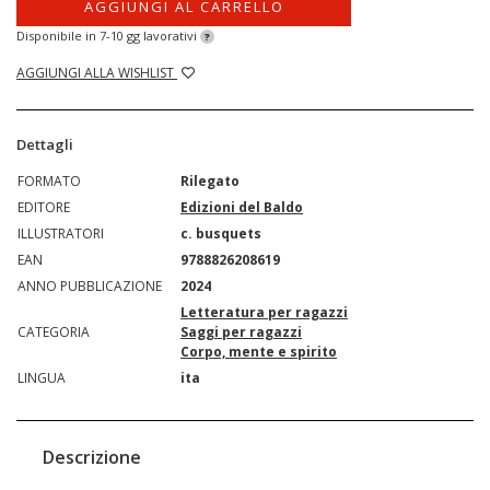
AGGIUNGI AL CARRELLO
Disponibile in 7-10 gg lavorativi
?
AGGIUNGI ALLA WISHLIST
Dettagli
FORMATO
Rilegato
EDITORE
Edizioni del Baldo
ILLUSTRATORI
c. busquets
EAN
9788826208619
ANNO PUBBLICAZIONE
2024
Letteratura per ragazzi
CATEGORIA
Saggi per ragazzi
Corpo, mente e spirito
LINGUA
ita
Descrizione