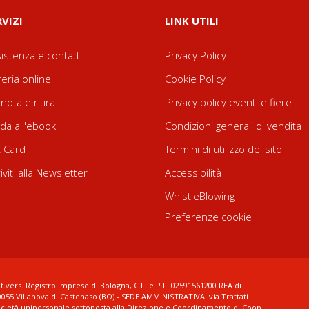
RVIZI
LINK UTILI
istenza e contatti
Privacy Policy
reria online
Cookie Policy
nota e ritira
Privacy policy eventi e fiere
da all'ebook
Condizioni generali di vendita
t Card
Termini di utilizzo del sito
riviti alla Newsletter
Accessibilità
WhistleBlowing
Preferenze cookie
t.vers. Registro imprese di Bologna, C.F. e P.I.: 02591561200 REA di
0055 Villanova di Castenaso (BO) - SEDE AMMINISTRATIVA: via Trattati
ocietà unipersonale sottoposta alla Direzione e Coordinamento di Coop