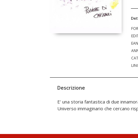
Det
FO
EDI
EA
ANN
CAT
LIN
Descrizione
E' una storia fantastica di due innamora
Universo immaginario che cercano risp