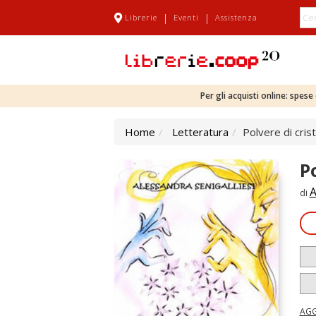
|
|
Librerie
Eventi
Assistenza
Per gli acquisti online: spes
Home
Letteratura
Polvere di crista
Po
A
di
AGG