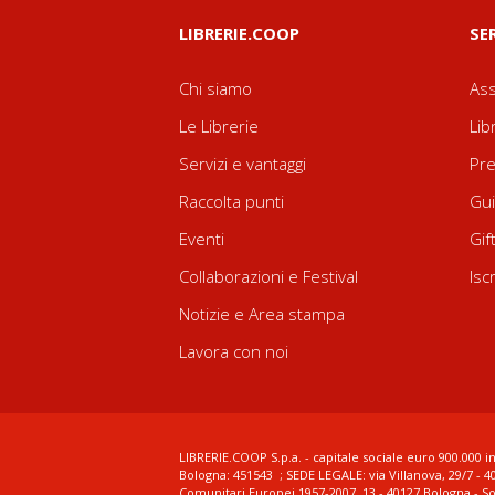
LIBRERIE.COOP
SE
Chi siamo
Ass
Le Librerie
Lib
Servizi e vantaggi
Pre
Raccolta punti
Gui
Eventi
Gif
Collaborazioni e Festival
Isc
Notizie e Area stampa
Lavora con noi
LIBRERIE.COOP S.p.a. - capitale sociale euro 900.000 in
Bologna: 451543 ; SEDE LEGALE: via Villanova, 29/7 - 4
Comunitari Europei 1957-2007, 13 - 40127 Bologna - S