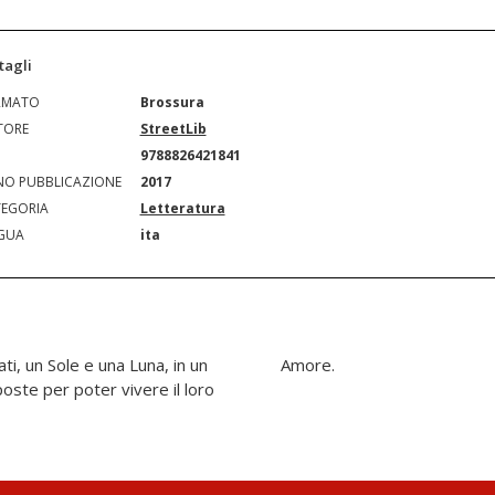
tagli
RMATO
Brossura
TORE
StreetLib
N
9788826421841
O PUBBLICAZIONE
2017
EGORIA
Letteratura
GUA
ita
ti, un Sole e una Luna, in un
Amore.
oste per poter vivere il loro