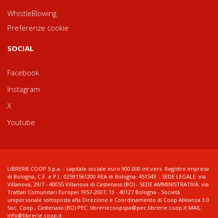
WhistleBlowing
Preferenze cookie
SOCIAL
Facebook
Instagram
X
Youtube
LIBRERIE.COOP S.p.a. - capitale sociale euro 900.000 int.vers. Registro imprese
di Bologna, C.F. e P.I.: 02591561200 REA di Bologna: 451543 ; SEDE LEGALE: via
Villanova, 29/7 - 40055 Villanova di Castenaso (BO) - SEDE AMMINISTRATIVA: via
Trattati Comunitari Europei 1957-2007, 13 - 40127 Bologna - Società
unipersonale sottoposta alla Direzione e Coordinamento di Coop Alleanza 3.0
Soc. Coop., Castenaso (BO) PEC: libreriecoopspa@pec.librerie.coop.it MAIL:
info@librerie.coop.it