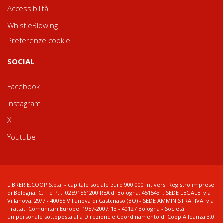
Accessibilità
WhistleBlowing
Preferenze cookie
SOCIAL
Facebook
Instagram
X
Youtube
LIBRERIE.COOP S.p.a. - capitale sociale euro 900.000 int.vers. Registro imprese
di Bologna, C.F. e P.I.: 02591561200 REA di Bologna: 451543 ; SEDE LEGALE: via
Villanova, 29/7 - 40055 Villanova di Castenaso (BO) - SEDE AMMINISTRATIVA: via
Trattati Comunitari Europei 1957-2007, 13 - 40127 Bologna - Società
unipersonale sottoposta alla Direzione e Coordinamento di Coop Alleanza 3.0