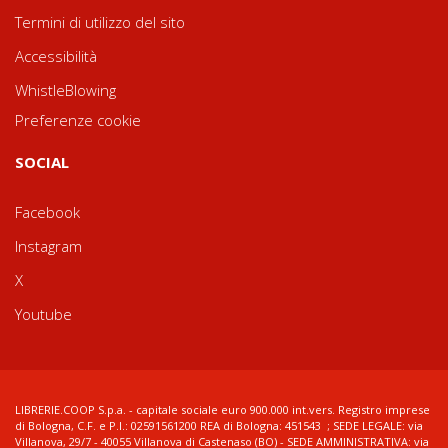
Termini di utilizzo del sito
Accessibilità
WhistleBlowing
Preferenze cookie
SOCIAL
Facebook
Instagram
X
Youtube
LIBRERIE.COOP S.p.a. - capitale sociale euro 900.000 int.vers. Registro imprese
di Bologna, C.F. e P.I.: 02591561200 REA di Bologna: 451543 ; SEDE LEGALE: via
Villanova, 29/7 - 40055 Villanova di Castenaso (BO) - SEDE AMMINISTRATIVA: via