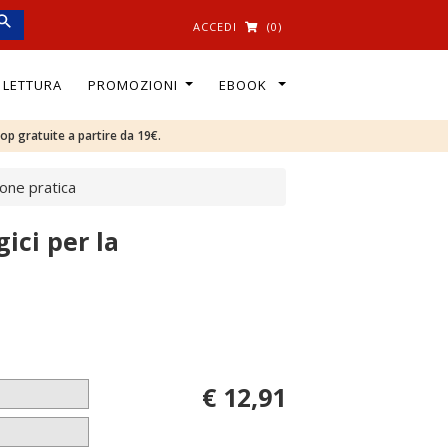
ACCEDI
(0)
I LETTURA
PROMOZIONI
EBOOK
oop gratuite a partire da 19€.
ione pratica
ici per la
€ 12,91