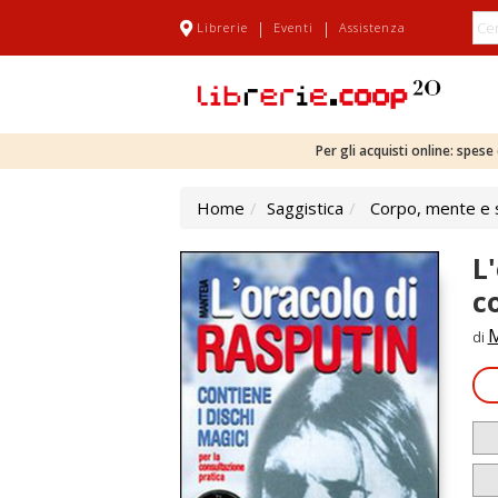
|
|
Librerie
Eventi
Assistenza
Per gli acquisti online: spes
Home
Saggistica
Corpo, mente e s
L
c
M
di