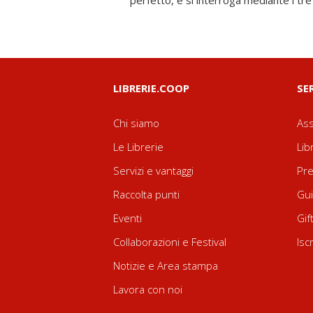
perfetto, e si interroga mediante i tre
LIBRERIE.COOP
SE
Chi siamo
Ass
Le Librerie
Lib
Servizi e vantaggi
Pre
Raccolta punti
Gui
Eventi
Gif
Collaborazioni e Festival
Isc
Notizie e Area stampa
Lavora con noi