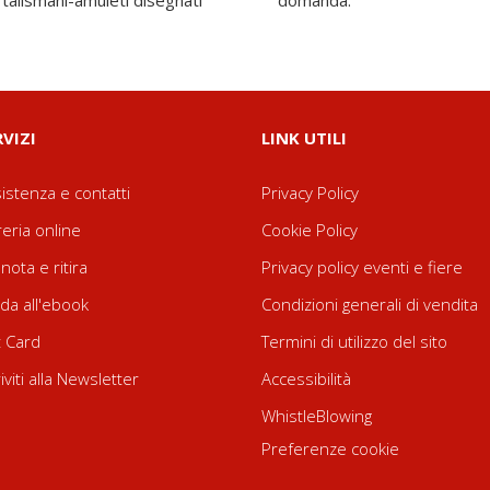
 talismani-amuleti disegnati
domanda.
RVIZI
LINK UTILI
istenza e contatti
Privacy Policy
reria online
Cookie Policy
nota e ritira
Privacy policy eventi e fiere
da all'ebook
Condizioni generali di vendita
t Card
Termini di utilizzo del sito
riviti alla Newsletter
Accessibilità
WhistleBlowing
Preferenze cookie