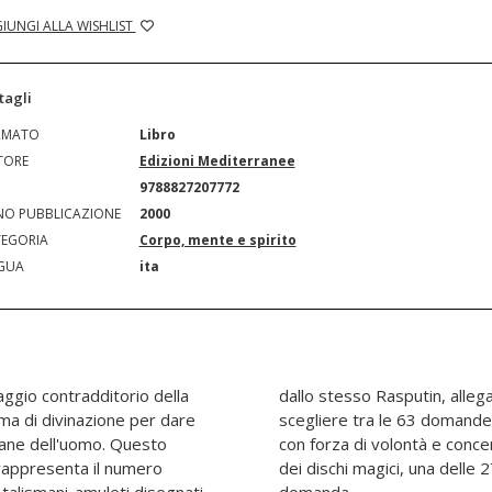
IUNGI ALLA WISHLIST
tagli
RMATO
Libro
TORE
Edizioni Mediterranee
N
9788827207772
O PUBBLICAZIONE
2000
EGORIA
Corpo, mente e spirito
GUA
ita
ggio contradditorio della
volume. La persona deve
ma di divinazione per dare
agire sulla propria psiche
iane dell'uomo. Questo
 selezionare, con l'aiuto
rappresenta il numero
te prefissate per ogni