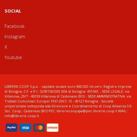
SOCIAL
Facebook
Instagram
X
Youtube
LIBRERIE.COOP S.p.a. - capitale sociale euro 900.000 int.vers. Registro imprese
di Bologna, C.F. e P.I.: 02591561200 REA di Bologna: 451543 ; SEDE LEGALE: via
Villanova, 29/7 - 40055 Villanova di Castenaso (BO) - SEDE AMMINISTRATIVA: via
Trattati Comunitari Europei 1957-2007, 13 - 40127 Bologna - Società
unipersonale sottoposta alla Direzione e Coordinamento di Coop Alleanza 3.0
Soc. Coop., Castenaso (BO) PEC: libreriecoopspa@pec.librerie.coop.it MAIL:
info@librerie.coop.it