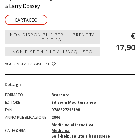
Larry Dossey
di
CARTACEO
€
NON DISPONIBILE PER IL 'PRENOTA
E RITIRA'
17,90
NON DISPONIBILE ALL'ACQUISTO
AGGIUNGI ALLA WISHLIST
Dettagli
FORMATO
Brossura
EDITORE
Edizioni Mediterranee
EAN
9788827218198
ANNO PUBBLICAZIONE
2006
Medicina alternativa
CATEGORIA
Medicina
Self-help, salute e benessere