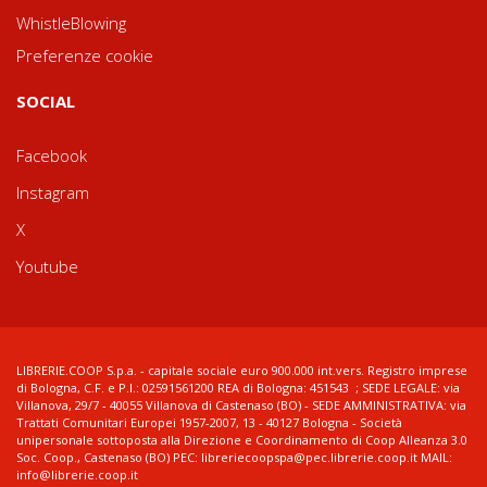
WhistleBlowing
Preferenze cookie
SOCIAL
Facebook
Instagram
X
Youtube
LIBRERIE.COOP S.p.a. - capitale sociale euro 900.000 int.vers. Registro imprese
di Bologna, C.F. e P.I.: 02591561200 REA di Bologna: 451543 ; SEDE LEGALE: via
Villanova, 29/7 - 40055 Villanova di Castenaso (BO) - SEDE AMMINISTRATIVA: via
Trattati Comunitari Europei 1957-2007, 13 - 40127 Bologna - Società
unipersonale sottoposta alla Direzione e Coordinamento di Coop Alleanza 3.0
Soc. Coop., Castenaso (BO) PEC: libreriecoopspa@pec.librerie.coop.it MAIL:
info@librerie.coop.it