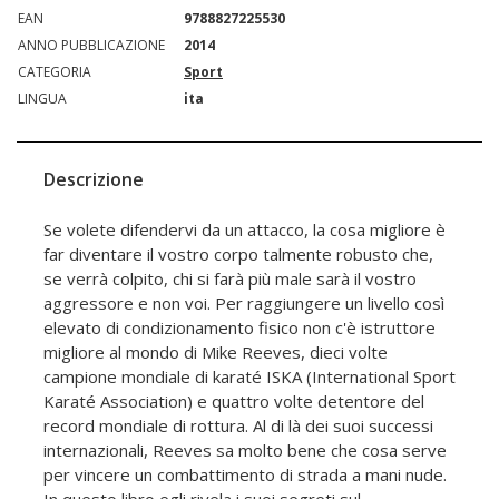
EAN
9788827225530
ANNO PUBBLICAZIONE
2014
CATEGORIA
Sport
LINGUA
ita
Descrizione
Se volete difendervi da un attacco, la cosa migliore è
far diventare il vostro corpo talmente robusto che,
se verrà colpito, chi si farà più male sarà il vostro
aggressore e non voi. Per raggiungere un livello così
elevato di condizionamento fisico non c'è istruttore
migliore al mondo di Mike Reeves, dieci volte
campione mondiale di karaté ISKA (International Sport
Karaté Association) e quattro volte detentore del
record mondiale di rottura. Al di là dei suoi successi
internazionali, Reeves sa molto bene che cosa serve
per vincere un combattimento di strada a mani nude.
In questo libro egli rivela i suoi segreti sul