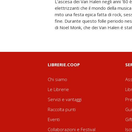
L'ascesa dei Van Halen negli anni '80 è
manager, e che in questo libro ne svela tu
elettrizzanti che il mondo della musica
filtri né censure. Illustrato con rare 
mito una festa epica fatta di rock, se
Devil è un volume immancabile per ogni r
fine. Durante questo folle periodo nes
In uscita a un anno dalla morte di Eddi
di Noel Monk, che dei Van Halen é sta
LIBRERIE.COOP
SE
Chi siamo
Ass
Le Librerie
Lib
Servizi e vantaggi
Pre
Raccolta punti
Gui
Eventi
Gif
Collaborazioni e Festival
Isc