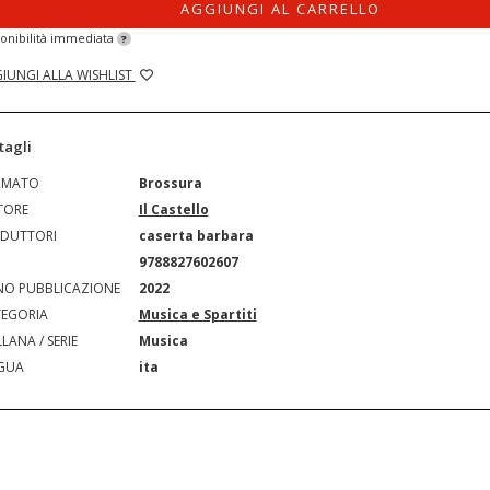
AGGIUNGI AL CARRELLO
onibilità immediata
?
IUNGI ALLA WISHLIST
tagli
RMATO
Brossura
TORE
Il Castello
DUTTORI
caserta barbara
N
9788827602607
O PUBBLICAZIONE
2022
EGORIA
Musica e Spartiti
LANA / SERIE
Musica
GUA
ita