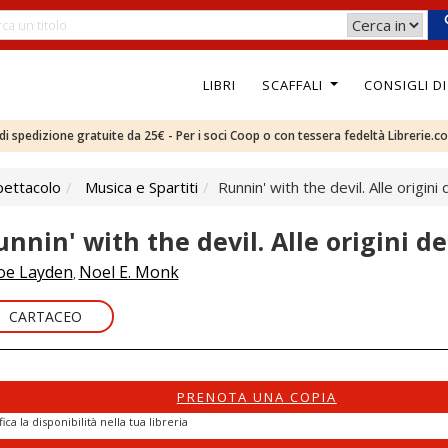
LIBRI
SCAFFALI
CONSIGLI D
e di spedizione gratuite da 25€ - Per i soci Coop o con tessera fedeltà Librerie.c
pettacolo
Musica e Spartiti
Runnin' with the devil. Alle origini
unnin' with the devil. Alle origini d
oe Layden
Noel E. Monk
,
CARTACEO
PRENOTA UNA COPIA
fica la disponibilità nella tua libreria