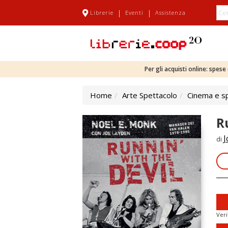
|
|
Librerie
Eventi
Assistenza
Per gli acquisti online: spes
Home
Arte Spettacolo
Cinema e s
R
J
di
Veri