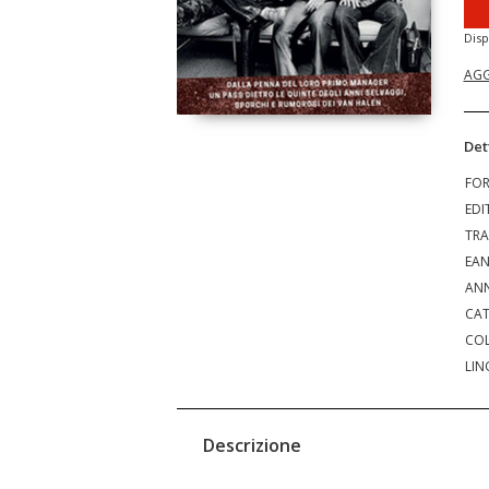
Disp
AGG
Det
FO
EDI
TRA
EA
ANN
CAT
COL
LIN
Descrizione