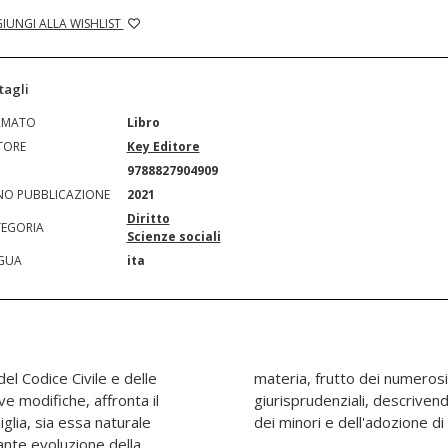
IUNGI ALLA WISHLIST
tagli
RMATO
Libro
TORE
Key Editore
N
9788827904909
O PUBBLICAZIONE
2021
Diritto
EGORIA
Scienze sociali
GUA
ita
el Codice Civile e delle
rventi legislativi e
e modifiche, affronta il
asi particolari di adozione
glia, sia essa naturale
dei minori e dell'adozione di 
ante evoluzione della