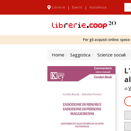
|
|
Librerie
Eventi
Assistenza
Per gli acquisti online: spes
Home
Saggistica
Scienze sociali
L
a
V
di