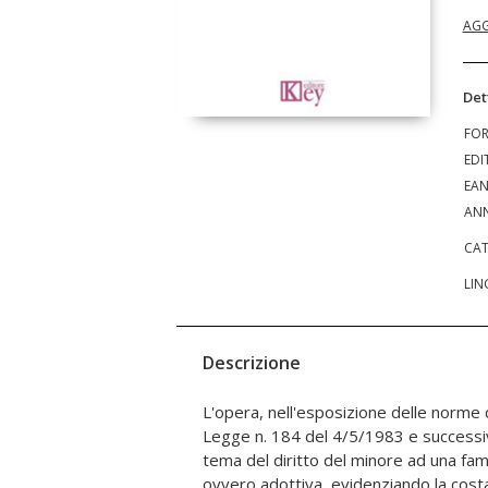
AGG
Det
FO
EDI
EA
ANN
CAT
LIN
Descrizione
L'opera, nell'esposizione delle norme d
materia, frutto dei numerosi inte
Legge n. 184 del 4/5/1983 e successiv
giurisprudenziali, descrivendo altresì i c
tema del diritto del minore ad una fami
ovvero adottiva, evidenziando la cost