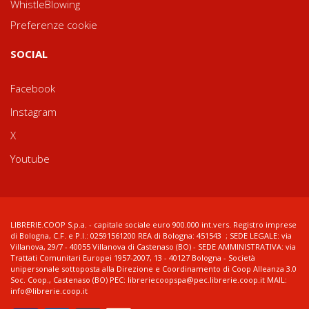
WhistleBlowing
Preferenze cookie
SOCIAL
Facebook
Instagram
X
Youtube
LIBRERIE.COOP S.p.a. - capitale sociale euro 900.000 int.vers. Registro imprese
di Bologna, C.F. e P.I.: 02591561200 REA di Bologna: 451543 ; SEDE LEGALE: via
Villanova, 29/7 - 40055 Villanova di Castenaso (BO) - SEDE AMMINISTRATIVA: via
Trattati Comunitari Europei 1957-2007, 13 - 40127 Bologna - Società
unipersonale sottoposta alla Direzione e Coordinamento di Coop Alleanza 3.0
Soc. Coop., Castenaso (BO) PEC: libreriecoopspa@pec.librerie.coop.it MAIL:
info@librerie.coop.it