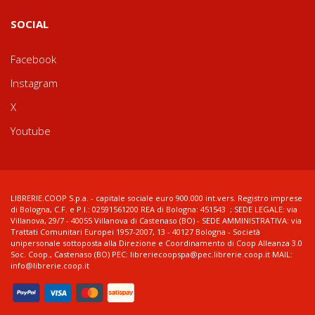
SOCIAL
Facebook
Instagram
X
Youtube
LIBRERIE.COOP S.p.a. - capitale sociale euro 900.000 int.vers. Registro imprese
di Bologna, C.F. e P.I.: 02591561200 REA di Bologna: 451543 ; SEDE LEGALE: via
Villanova, 29/7 - 40055 Villanova di Castenaso (BO) - SEDE AMMINISTRATIVA: via
Trattati Comunitari Europei 1957-2007, 13 - 40127 Bologna - Società
unipersonale sottoposta alla Direzione e Coordinamento di Coop Alleanza 3.0
Soc. Coop., Castenaso (BO) PEC: libreriecoopspa@pec.librerie.coop.it MAIL:
info@librerie.coop.it