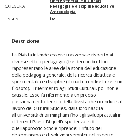
Opere generali e dizionari
CATEGORIA
Pedagogia e discipline educative
Antropologia
LINGUA
ita
Descrizione
La Rivista intende essere trasversale rispetto ai
diversi settori pedagogici (tre dei condirettori
rappresentano le aree della storia dell'educazione,
della pedagogia generale, della ricerca didattica e
sperimentale) e discipline (il quarto condirettore è un
filosofo). Il riferimento agli Studi Culturali, poi, non è
causale. Esso fa riferimento a un preciso
posizionamento teorico della Rivista che riconduce al
lavoro dei Cultural Studies, dalla loro nascita
all'Università di Birmingham fino agli sviluppi attuali in
differenti Paesi. Di quell'esperienza e di
quell'approccio Scholé riprende: il rifiuto del
determinismo e di soluzioni semplici, nel rispetto