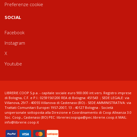
Preferenze cookie
SOCIAL
Facebook
Instagram
X
Youtube
LIBRERIE.COOP S.p.a. - capitale sociale euro 900.000 int.vers. Registro imprese
di Bologna, C.F. e P.I.: 02591561200 REA di Bologna: 451543 ; SEDE LEGALE: via
Villanova, 29/7 - 40055 Villanova di Castenaso (BO) - SEDE AMMINISTRATIVA: via
Trattati Comunitari Europei 1957-2007, 13 - 40127 Bologna - Società
unipersonale sottoposta alla Direzione e Coordinamento di Coop Alleanza 3.0
Soc. Coop., Castenaso (BO) PEC: libreriecoopspa@pec.librerie.coop.it MAIL:
info@librerie.coop.it