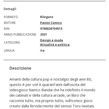
Dettagli
FORMATO
Rilegato
EDITORE
Panini Comics
EAN
9788828704515
ANNO PUBBLICAZIONE
2021
Design e moda
CATEGORIA
Attualità e politica
LINGUA
ita
Descrizione
Amanti della cultura pop e nostalgici degli anni 80,
questo è per voi! A quarant'anni dall'uscita del
videogioco Namco Bandai che ha ridefinito il mondo
dei cabinati e della cultura arcade, un libro che
racconta tutto, ma proprio tutto, sull'iconico gioco
creato dalla fervida mente del sensei Toru Iwatani.