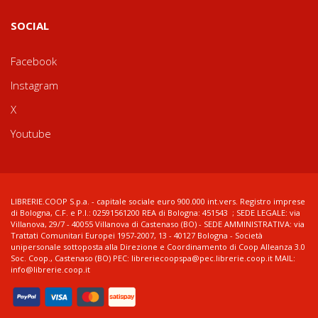
SOCIAL
Facebook
Instagram
X
Youtube
LIBRERIE.COOP S.p.a. - capitale sociale euro 900.000 int.vers. Registro imprese
di Bologna, C.F. e P.I.: 02591561200 REA di Bologna: 451543 ; SEDE LEGALE: via
Villanova, 29/7 - 40055 Villanova di Castenaso (BO) - SEDE AMMINISTRATIVA: via
Trattati Comunitari Europei 1957-2007, 13 - 40127 Bologna - Società
unipersonale sottoposta alla Direzione e Coordinamento di Coop Alleanza 3.0
Soc. Coop., Castenaso (BO) PEC: libreriecoopspa@pec.librerie.coop.it MAIL:
info@librerie.coop.it