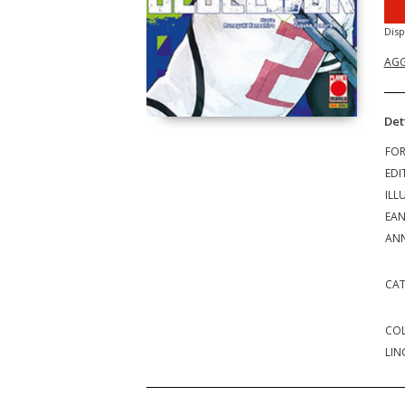
Disp
AGG
Det
FO
EDI
ILL
EA
ANN
CAT
COL
LIN