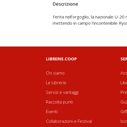
Descrizione
Ferita nell'orgoglio, la nazionale U-20 
che ne deriva è devastante per il Blue Loc
mettendo in campo l'incontenibile Ryus
LIBRERIE.COOP
SE
Chi siamo
Ass
Le Librerie
Lib
Servizi e vantaggi
Pre
Raccolta punti
Gui
Eventi
Gif
Collaborazioni e Festival
Isc