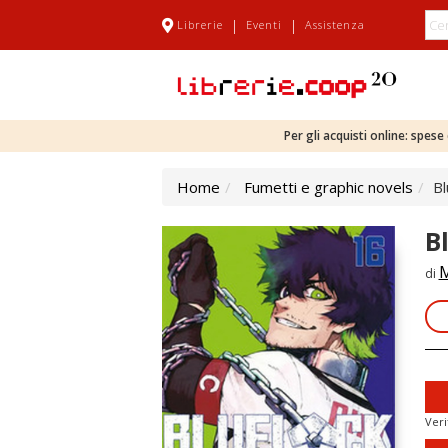
|
|
Librerie
Eventi
Assistenza
Per gli acquisti online: spes
Home
Fumetti e graphic novels
Bl
Bl
M
di
Veri