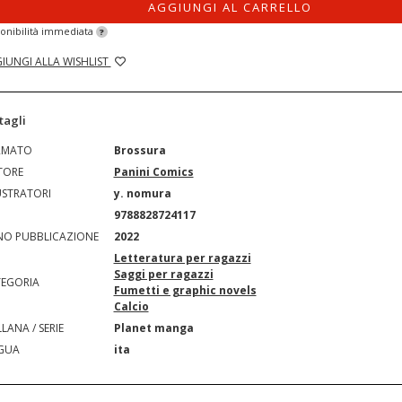
AGGIUNGI AL CARRELLO
onibilità immediata
?
IUNGI ALLA WISHLIST
tagli
RMATO
Brossura
TORE
Panini Comics
USTRATORI
y. nomura
N
9788828724117
O PUBBLICAZIONE
2022
Letteratura per ragazzi
Saggi per ragazzi
EGORIA
Fumetti e graphic novels
Calcio
LANA / SERIE
Planet manga
GUA
ita