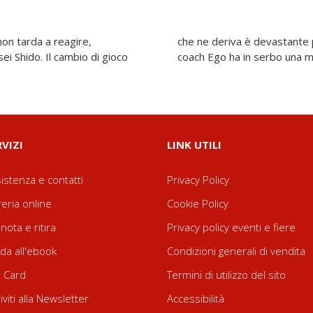
non tarda a reagire,
k. Tuttavia, anche il
ei Shido. Il cambio di gioco
coach Ego ha in serbo una m
RVIZI
LINK UTILI
istenza e contatti
Privacy Policy
reria online
Cookie Policy
nota e ritira
Privacy policy eventi e fiere
da all'ebook
Condizioni generali di vendita
t Card
Termini di utilizzo del sito
riviti alla Newsletter
Accessibilità