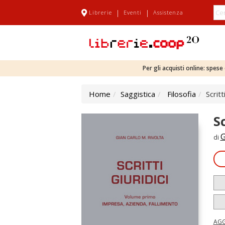
|
|
Librerie
Eventi
Assistenza
Per gli acquisti online: spes
Home
Saggistica
Filosofia
Scritt
Sc
G
di
AGG