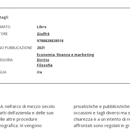
tagli
RMATO
Libro
TORE
Giuffrè
N
9788828828518
O PUBBLICAZIONE
2021
Economia, finanza e marketing
EGORIA
Diritto
Filosofia
GUA
ita
l'A. nell'arco di mezzo secolo
. Le singole trattazioni hanno
atti dell'azienda e delle sue
no comunque a un'esigenza di
elle altre procedure
istematica. I problemi
nografica. Vi vengono
orme tuttora vigenti; ma