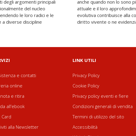
ti degli argomenti principali
ntano ancora un interesse
zionalmente del nucleo
na prospettiva storico-
endendo le loro radici e le
e e alla interpretazione del
 e a diverse discipline
diritto vivente o ne evidenzia
RVIZI
LINK UTILI
istenza e contatti
Privacy Policy
reria online
Cookie Policy
nota e ritira
Privacy policy eventi e fiere
da all'ebook
Condizioni generali di vendita
t Card
Termini di utilizzo del sito
riviti alla Newsletter
Accessibilità