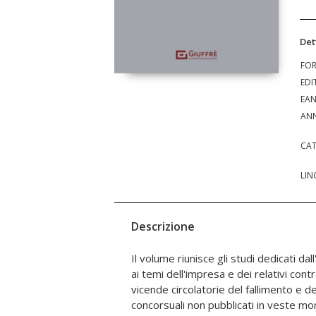
Det
FO
EDI
EA
ANN
CAT
LIN
Descrizione
Il volume riunisce gli studi dedicati dal
privatistiche e pubblicistiche settoriali
ai temi dell'impresa e dei relativi contr
occasioni e tagli diversi ma si ispira
vicende circolatorie del fallimento e d
chiarezza e a un intento di ricostruzione s
concorsuali non pubblicati in veste mo
affrontati sono regolati in gran parte da n