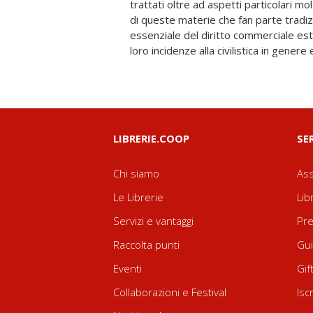
trattati oltre ad aspetti particolari mol
anche quando non lo sono più prese
di queste materie che fan parte tradi
attuale e il loro approfondimento in u
essenziale del diritto commerciale est
evolutiva contribuisce alla comprension
loro incidenze alla civilistica in genere
LIBRERIE.COOP
SE
Chi siamo
Ass
Le Librerie
Lib
Servizi e vantaggi
Pre
Raccolta punti
Gui
Eventi
Gif
Collaborazioni e Festival
Isc