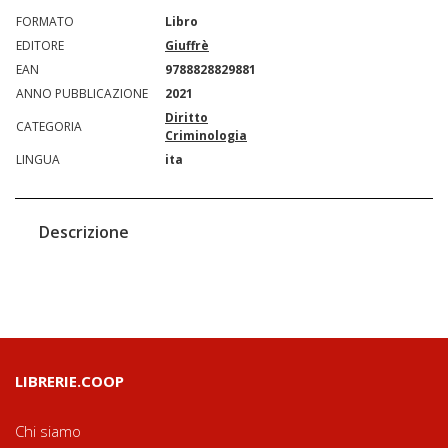
FORMATO
Libro
EDITORE
Giuffrè
EAN
9788828829881
ANNO PUBBLICAZIONE
2021
Diritto
CATEGORIA
Criminologia
LINGUA
ita
Descrizione
LIBRERIE.COOP
Chi siamo