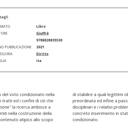
tagli
RMATO
Libro
TORE
Giuffrè
N
9788828835530
O PUBBLICAZIONE
2021
EGORIA
Diritto
GUA
ita
to del voto condizionato nella
iettivi essa possa essere
 tratti ed i confini di ciò che
 rassegna le implicazioni
zione" la ricerca ambisce a
tivi che possono derivare dal
imiti nella costruzione della
ello strumento del voto
contenuto atipico allo scopo
condizionato.