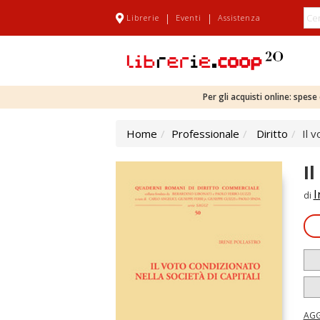
|
|
Librerie
Eventi
Assistenza
Per gli acquisti online: spes
Home
Professionale
Diritto
Il 
I
I
di
AGG