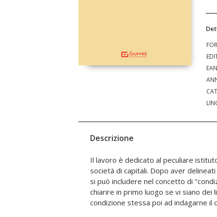
Det
FO
EDI
EA
ANN
CAT
LIN
Descrizione
Il lavoro è dedicato al peculiare istitu
di stabilire a quali legittimi ob
società di capitali. Dopo aver delineati i
preordinata ed infine a passare in
si può includere nel concetto di "condi
disciplinari e i relativi problemi applica
chiarire in primo luogo se vi siano dei l
concreto inserimento in statuto d
condizione stessa poi ad indagarne il 