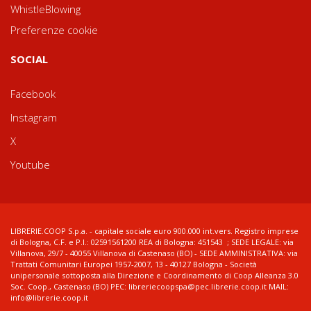
WhistleBlowing
Preferenze cookie
SOCIAL
Facebook
Instagram
X
Youtube
LIBRERIE.COOP S.p.a. - capitale sociale euro 900.000 int.vers. Registro imprese
di Bologna, C.F. e P.I.: 02591561200 REA di Bologna: 451543 ; SEDE LEGALE: via
Villanova, 29/7 - 40055 Villanova di Castenaso (BO) - SEDE AMMINISTRATIVA: via
Trattati Comunitari Europei 1957-2007, 13 - 40127 Bologna - Società
unipersonale sottoposta alla Direzione e Coordinamento di Coop Alleanza 3.0
Soc. Coop., Castenaso (BO) PEC: libreriecoopspa@pec.librerie.coop.it MAIL:
info@librerie.coop.it