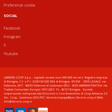
Preferenze cookie
SOCIAL
Facebook
Instagram
X
Youtube
LIBRERIE.COOP S.p.a. - capitale sociale euro 900.000 int.vers. Registro imprese
di Bologna, C.F. e P.I.: 02591561200 REA di Bologna: 451543 ; SEDE LEGALE: via
Villanova, 29/7 - 40055 Villanova di Castenaso (BO) - SEDE AMMINISTRATIVA: via
Trattati Comunitari Europei 1957-2007, 13 - 40127 Bologna - Società
unipersonale sottoposta alla Direzione e Coordinamento di Coop Alleanza 3.0
Soc. Coop., Castenaso (BO) PEC: libreriecoopspa@pec.librerie.coop.it MAIL:
info@librerie.coop.it