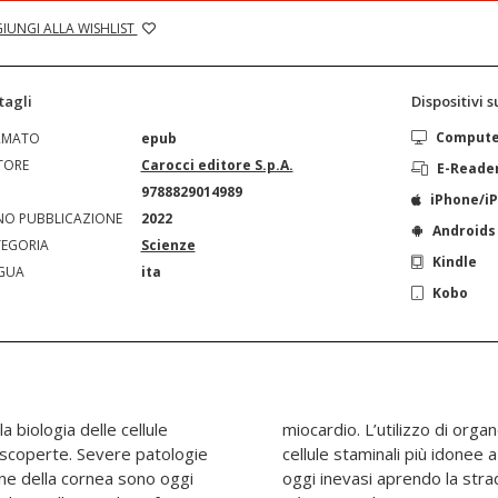
IUNGI ALLA WISHLIST
tagli
Dispositivi 
Comput
RMATO
epub
TORE
Carocci editore S.p.A.
E-Reade
N
9788829014989
iPhone/i
O PUBBLICAZIONE
2022
Androids
EGORIA
Scienze
Kindle
GUA
ita
Kobo
la biologia delle cellule
etterà poi di trovare le
 scoperte. Severe patologie
dere a bisogni terapeutici a
one della cornea sono oggi
dicina rigenerativa sempre