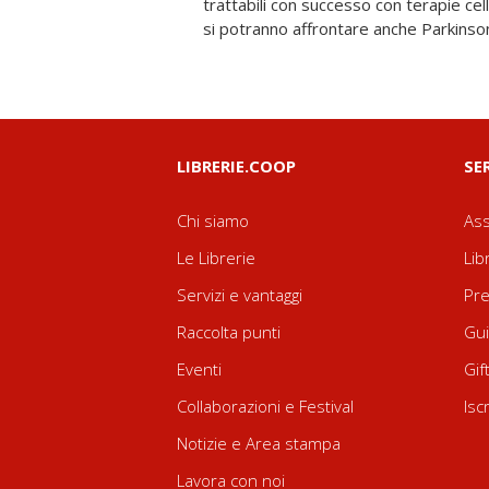
trattabili con successo con terapie cell
si potranno affrontare anche Parkinson
LIBRERIE.COOP
SE
Chi siamo
Ass
Le Librerie
Lib
Servizi e vantaggi
Pre
Raccolta punti
Gui
Eventi
Gif
Collaborazioni e Festival
Isc
Notizie e Area stampa
Lavora con noi