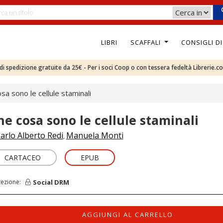
LIBRI
SCAFFALI
CONSIGLI D
e di spedizione gratuite da 25€ - Per i soci Coop o con tessera fedeltà Librerie.c
sa sono le cellule staminali
he cosa sono le cellule staminali
arlo Alberto Redi
Manuela Monti
,
CARTACEO
EPUB
Social DRM
tezione:
AGGIUNGI AL CARRELLO