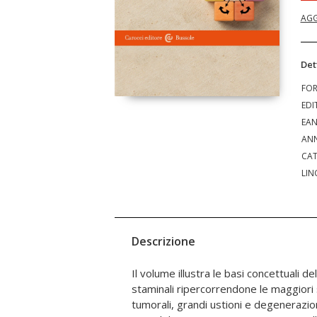
AGG
Det
FO
EDI
EA
ANN
CAT
LIN
Descrizione
Il volume illustra le basi concettuali del
miocardio. L’utilizzo di organoidi perm
staminali ripercorrendone le maggiori
cellule staminali più idonee a rispon
tumorali, grandi ustioni e degenerazi
oggi inevasi aprendo la strada a una me