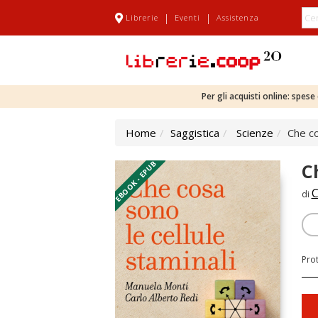
|
|
Librerie
Eventi
Assistenza
Per gli acquisti online: spes
Home
Saggistica
Scienze
Che co
EBOOK - EPUB
C
C
di
Pro