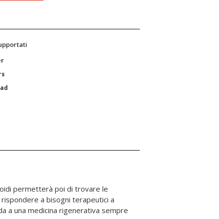
supportati
er
rs
Pad