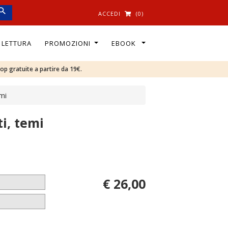
ACCEDI
(0)
I LETTURA
PROMOZIONI
EBOOK
oop gratuite a partire da 19€.
mi
i, temi
€ 26,00