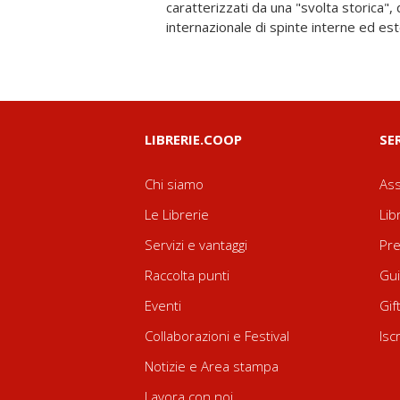
caratterizzati da una "svolta storica"
volume vivace e polifonico, che rappresen
internazionale di spinte interne ed ester
LIBRERIE.COOP
SE
Chi siamo
Ass
Le Librerie
Lib
Servizi e vantaggi
Pre
Raccolta punti
Gui
Eventi
Gif
Collaborazioni e Festival
Isc
Notizie e Area stampa
Lavora con noi