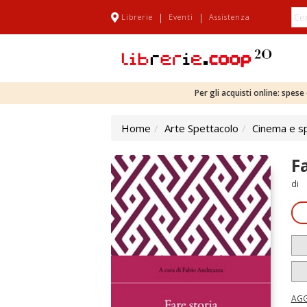
|
|
Librerie
Eventi
Assistenza
Per gli acquisti online: spes
Home
Arte Spettacolo
Cinema e s
F
di
AGG