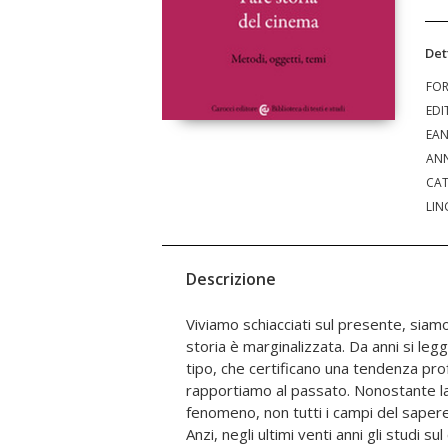
Det
FO
EDI
EA
ANN
CAT
LIN
Descrizione
Viviamo schiacciati sul presente, siamo 
offre un quadro della situazione italian
storia è marginalizzata. Da anni si leg
scritti da studiose e studiosi ch
tipo, che certificano una tendenza pro
contribuito in modo determinante, sui 
rapportiamo al passato. Nonostante la
senso largo come approcci, campi
fenomeno, non tutti i campi del sapere
transdisciplinari -, gli oggetti - vale a d
Anzi, negli ultimi venti anni gli studi s
si fa ricerca - e i temi al centro di questa svo