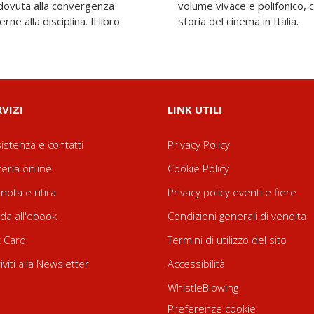
, dovuta alla convergenza
ta i modi in cui oggi si fa
ne alla disciplina. Il libro
storia del cinema in Italia.
RVIZI
LINK UTILI
istenza e contatti
Privacy Policy
reria online
Cookie Policy
nota e ritira
Privacy policy eventi e fiere
da all'ebook
Condizioni generali di vendita
t Card
Termini di utilizzo del sito
riviti alla Newsletter
Accessibilità
WhistleBlowing
Preferenze cookie