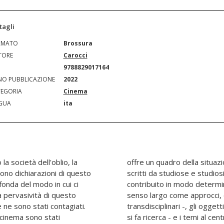
tagli
RMATO
Brossura
TORE
Carocci
N
9788829017164
O PUBBLICAZIONE
2022
EGORIA
Cinema
GUA
ita
la società dell'oblio, la
a con una serie di saggi,
gono dichiarazioni di questo
e a tale processo hanno
fonda del modo in cui ci
metodi - da intendere in
 pervasività di questo
 e programmi teorici
 ne sono stati contagiati.
ire fonti e strumenti con cui
ul cinema sono stati
lta. Il risultato è un