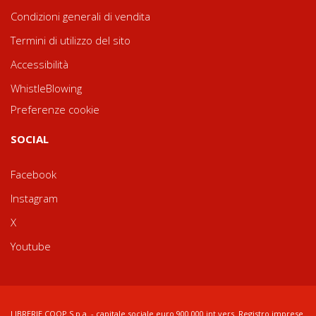
Condizioni generali di vendita
Termini di utilizzo del sito
Accessibilità
WhistleBlowing
Preferenze cookie
SOCIAL
Facebook
Instagram
X
Youtube
LIBRERIE.COOP S.p.a. - capitale sociale euro 900.000 int.vers. Registro imprese