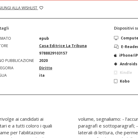
IUNGI ALLA WISHLIST
tagli
Dispositivi 
Comput
RMATO
epub
TORE
Casa Editrice La Tribuna
E-Reade
N
9788829103157
iPhone/i
O PUBBLICAZIONE
2020
Androids
EGORIA
Diritto
Kindle
GUA
ita
Kobo
volge ai candidati ai
ione degli argomenti in
ari e a tutti coloro i quali
e utilizzazione delle piste
ame per l’abilitazione
viduare immediatamente i