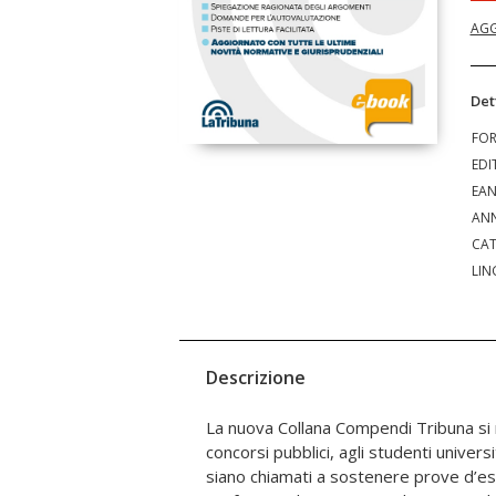
AGG
Det
FO
EDI
EA
ANN
CAT
LIN
Descrizione
La nuova Collana Compendi Tribuna si ri
volume, segnaliamo: - l’accurata suddivis
concorsi pubblici, agli studenti universit
paragrafi e sottoparagrafi; - la sapient
siano chiamati a sostenere prove d’es
laterali di lettura, che permettono di indi