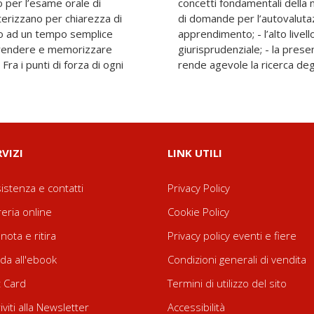
o per l’esame orale di
 - l’utilissima selezione
terizzano per chiarezza di
ata del proprio livello di
lio ad un tempo semplice
giornamento normativo e
prendere e memorizzare
e analitico alfabetico, che
ra i punti di forza di ogni
rende agevole la ricerca degl
RVIZI
LINK UTILI
istenza e contatti
Privacy Policy
reria online
Cookie Policy
nota e ritira
Privacy policy eventi e fiere
da all'ebook
Condizioni generali di vendita
t Card
Termini di utilizzo del sito
riviti alla Newsletter
Accessibilità