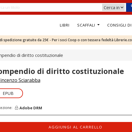
LIBRI
SCAFFALI
CONSIGLI D
e di spedizione gratuite da 25€ - Per i soci Coop o con tessera fedeltà Librerie.c
pendio di diritto costituzionale
ompendio di diritto costituzionale
incenzo Sciarabba
EPUB
Adobe DRM
tezione:
AGGIUNGI AL CARRELLO