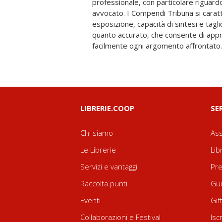
professionale, con particolare riguard
concetti fondamentali della materia trattata;
avvocato. I Compendi Tribuna si carat
di domande per l’autovalutazione immedi
esposizione, capacità di sintesi e tag
apprendimento; - l’alto livello di ag
quanto accurato, che consente di ap
giurisprudenziale; - la presenza dell’indic
facilmente ogni argomento affrontato. F
LIBRERIE.COOP
SE
Chi siamo
Ass
Le Librerie
Lib
Servizi e vantaggi
Pre
Raccolta punti
Gui
Eventi
Gif
Collaborazioni e Festival
Isc