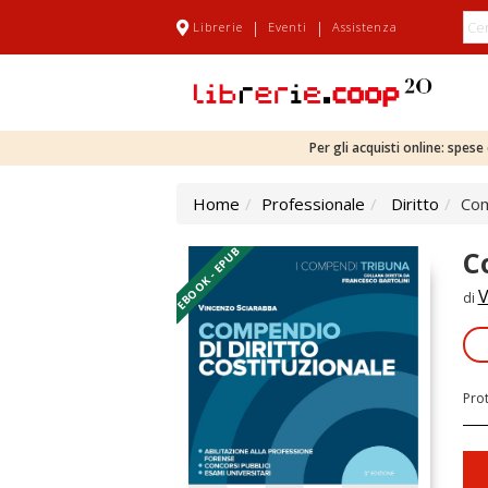
|
|
Librerie
Eventi
Assistenza
Per gli acquisti online: spes
Home
Professionale
Diritto
Com
EBOOK - EPUB
C
V
di
Pro