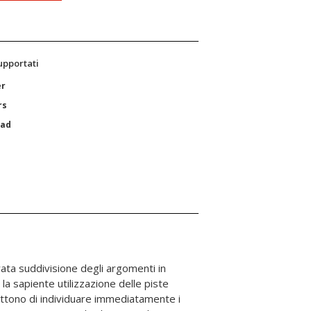
supportati
er
rs
Pad