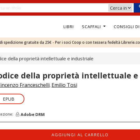
LIBRI
SCAFFALI
CONSIGLI D
e di spedizione gratuite da 25€ - Per i soci Coop o con tessera fedeltà Librerie.c
ice della proprietà intellettuale e industriale
odice della proprietà intellettuale e
incenzo Franceschelli
Emilio Tosi
,
EPUB
Adobe DRM
tezione:
AGGIUNGI AL CARRELLO