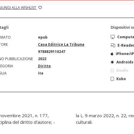
IUNGI ALLA WISHLIST
tagli
Dispositivi 
Comput
RMATO
epub
TORE
Casa Editrice La Tribuna
E-Reade
N
9788829110247
iPhone/i
O PUBBLICAZIONE
2022
Androids
EGORIA
Diritto
Kindle
GUA
ita
Kobo
8 novembre 2021, n. 177,
fiche alle norme sui beni
iplina del diritto d’autore; -
culturali.