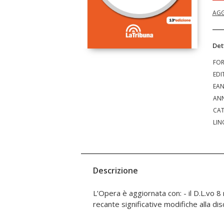
AGG
Det
FO
EDI
EA
ANN
CAT
LIN
Descrizione
L’Opera è aggiornata con: - il D.L.vo 
la L. 9 marzo 2022, n. 22, recante modi
recante significative modifiche alla disc