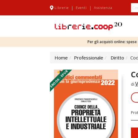
|
|
Librerie
Eventi
Assistenza
Per gli acquisti online: spes
Home
Professionale
Diritto
Cod
EBOOK - EPUB
C
V
di
Pro