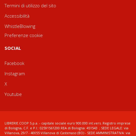
Termini di utilizzo del sito
Accessibilità
WhistleBlowing
Preferenze cookie
SOCIAL
Facebook
Instagram
X
Youtube
LIBRERIE.COOP S.p.a. - capitale sociale euro 900.000 int.vers. Registro imprese
di Bologna, C.F. e P.I.: 02591561200 REA di Bologna: 451543 ; SEDE LEGALE: via
Villanova, 29/7 - 40055 Villanova di Castenaso (BO) - SEDE AMMINISTRATIVA: via