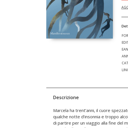
AGG
Det
FO
EDI
EA
ANN
CAT
LIN
Descrizione
Marcela ha trent’anni, il cuore spezza
stile essenziale, poetico e crudo ins
qualche notte d’insonnia e troppo alcol
giocare con il reale in un romanzo che 
di partire per un viaggio alla fine del m
coreana – con tanto di colonna sonora K