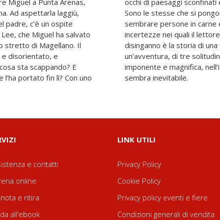
dre Miguel a Punta Arenas,
i domande più grandi di noi.
a. Ad aspettarla laggiù,
otagonisti: così vivi da
el padre, c’è un ospite
no con pregi, difetti e
 Lee, che Miguel ha salvato
 che riconoscersi. L’isola del
 stretto di Magellano. Il
n mistero da decifrare, di
o e disorientato, e
ontrano in una terra
 cosa sta scappando? E
fare i conti con il passato
l’ha portato fin lì? Con uno
sembra inevitabile.
RVIZI
LINK UTILI
istenza e contatti
Privacy Policy
reria online
Cookie Policy
nota e ritira
Privacy policy eventi e fiere
da all'ebook
Condizioni generali di vendita