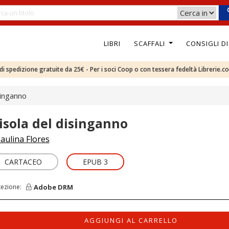
LIBRI
SCAFFALI
CONSIGLI D
e di spedizione gratuite da 25€ - Per i soci Coop o con tessera fedeltà Librerie.c
singanno
'isola del disinganno
aulina Flores
CARTACEO
EPUB 3
Adobe DRM
tezione:
AGGIUNGI AL CARRELLO