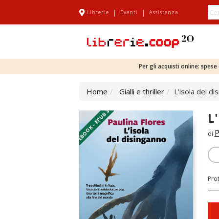
|
|
Librerie
Eventi
Assistenza
Per gli acquisti online: spes
Home
Gialli e thriller
L'isola del di
EBOOK - EPUB 3
L
P
di
Pro