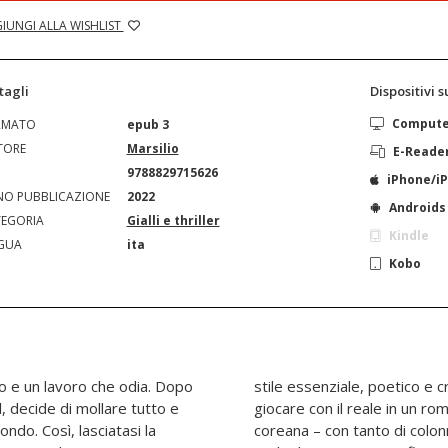
IUNGI ALLA WISHLIST
tagli
Dispositivi 
Comput
RMATO
epub 3
TORE
Marsilio
E-Reade
N
9788829715626
iPhone/i
O PUBBLICAZIONE
2022
Androids
EGORIA
Gialli e thriller
Kindle
GUA
ita
Kobo
to e un lavoro che odia. Dopo
ieme, Paulina Flores torna a
, decide di mollare tutto e
ha il ritmo di una serie tv
ondo. Così, lasciatasi la
-pop –, e ci riempie gli