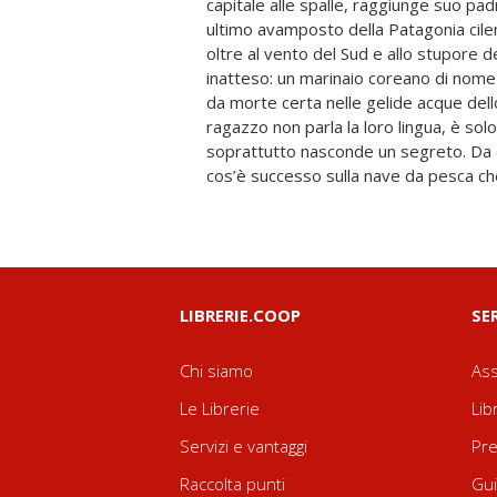
capitale alle spalle, raggiunge suo pa
occhi di paesaggi sconfinati e il cuore d
ultimo avamposto della Patagonia cilen
Sono le stesse che si pongono i tre pr
oltre al vento del Sud e allo stupore d
sembrare persone in carne e ossa, ognu
inatteso: un marinaio coreano di nome
incertezze nei quali il lettore non potrà
da morte certa nelle gelide acque dello
disinganno è la storia di una fuga, di u
ragazzo non parla la loro lingua, è sol
un’avventura, di tre solitudini che si inc
soprattutto nasconde un segreto. Da
imponente e magnifica, nell’istante in cui 
cos’è successo sulla nave da pesca che 
LIBRERIE.COOP
SE
Chi siamo
Ass
Le Librerie
Lib
Servizi e vantaggi
Pre
Raccolta punti
Gui