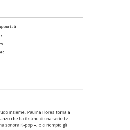
supportati
er
rs
Pad