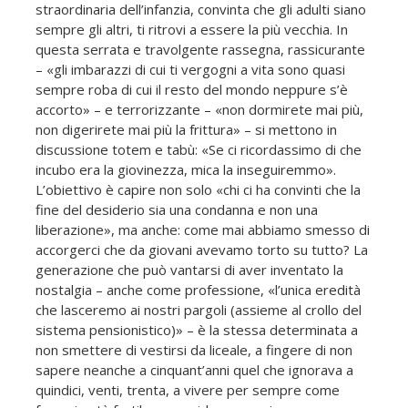
straordinaria dell’infanzia, convinta che gli adulti siano
sempre gli altri, ti ritrovi a essere la più vecchia. In
questa serrata e travolgente rassegna, rassicurante
– «gli imbarazzi di cui ti vergogni a vita sono quasi
sempre roba di cui il resto del mondo neppure s’è
accorto» – e terrorizzante – «non dormirete mai più,
non digerirete mai più la frittura» – si mettono in
discussione totem e tabù: «Se ci ricordassimo di che
incubo era la giovinezza, mica la inseguiremmo».
L’obiettivo è capire non solo «chi ci ha convinti che la
fine del desiderio sia una condanna e non una
liberazione», ma anche: come mai abbiamo smesso di
accorgerci che da giovani avevamo torto su tutto? La
generazione che può vantarsi di aver inventato la
nostalgia – anche come professione, «l’unica eredità
che lasceremo ai nostri pargoli (assieme al crollo del
sistema pensionistico)» – è la stessa determinata a
non smettere di vestirsi da liceale, a fingere di non
sapere neanche a cinquant’anni quel che ignorava a
quindici, venti, trenta, a vivere per sempre come