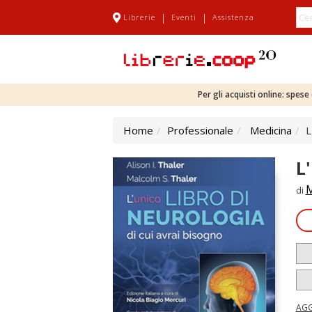
|
|
Librerie
Eventi
Assistenza
Per gli acquisti online: spes
Home
Professionale
Medicina
L
L
M
di
AGG