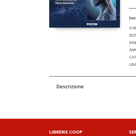
Det
FO
EDI
EA
ANN
CAT
LIN
Descrizione
LIBRERIE.COOP
SE