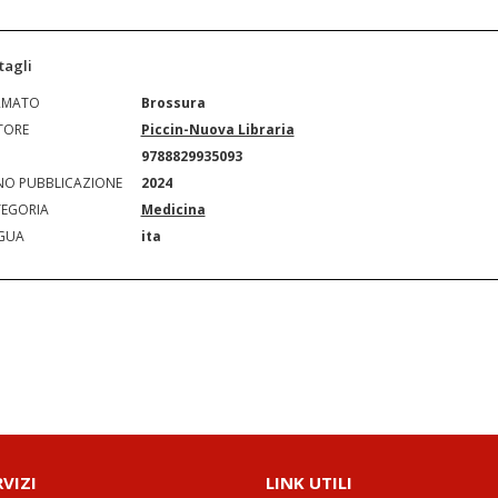
tagli
RMATO
Brossura
TORE
Piccin-Nuova Libraria
N
9788829935093
O PUBBLICAZIONE
2024
EGORIA
Medicina
GUA
ita
RVIZI
LINK UTILI