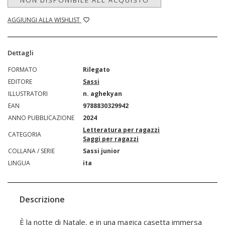
NON DISPONIBILE ALL'ACQUISTO
AGGIUNGI ALLA WISHLIST
Dettagli
FORMATO
Rilegato
EDITORE
Sassi
ILLUSTRATORI
n. aghekyan
EAN
9788830329942
ANNO PUBBLICAZIONE
2024
Letteratura per ragazzi
CATEGORIA
Saggi per ragazzi
COLLANA / SERIE
Sassi junior
LINGUA
ita
Descrizione
È la notte di Natale, e in una magica casetta immersa