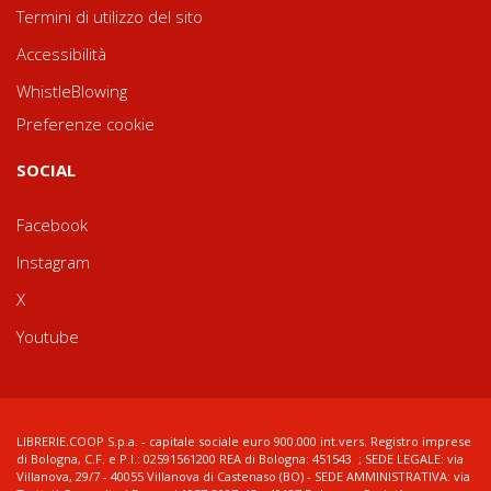
Termini di utilizzo del sito
Accessibilità
WhistleBlowing
Preferenze cookie
SOCIAL
Facebook
Instagram
X
Youtube
LIBRERIE.COOP S.p.a. - capitale sociale euro 900.000 int.vers. Registro imprese
di Bologna, C.F. e P.I.: 02591561200 REA di Bologna: 451543 ; SEDE LEGALE: via
Villanova, 29/7 - 40055 Villanova di Castenaso (BO) - SEDE AMMINISTRATIVA: via