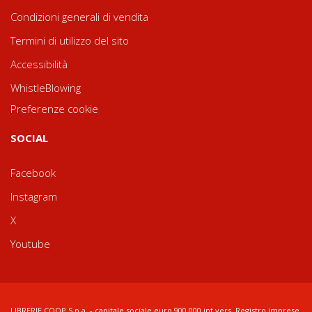
Condizioni generali di vendita
Termini di utilizzo del sito
Accessibilità
WhistleBlowing
Preferenze cookie
SOCIAL
Facebook
Instagram
X
Youtube
LIBRERIE.COOP S.p.a. - capitale sociale euro 900.000 int.vers. Registro imprese